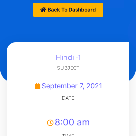
Back To Dashboard
Hindi -1
SUBJECT
September 7, 2021
DATE
8:00 am
TIME